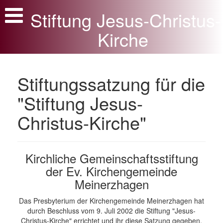
Stiftung Jesus-Christus-
Aktuelles und Begrüßung
Kirche
Offene Kirche
Stiftung
Stiftungssatzung für die
Steuertipp
"Stiftung Jesus-
Rundgang
Christus-Kirche"
Geschichte
Geschichtliche Dokumente
Kirchliche Gemeinschaftsstiftung
Bauwerk
der Ev. Kirchengemeinde
Ausstattung
Meinerzhagen
Apostelaltar
Das Presbyterium der Kirchengemeinde Meinerzhagen hat
durch Beschluss vom 9. Juli 2002 die Stiftung "Jesus-
Der Dänische Prinz
Christus-Kirche" errichtet und ihr diese Satzung gegeben.