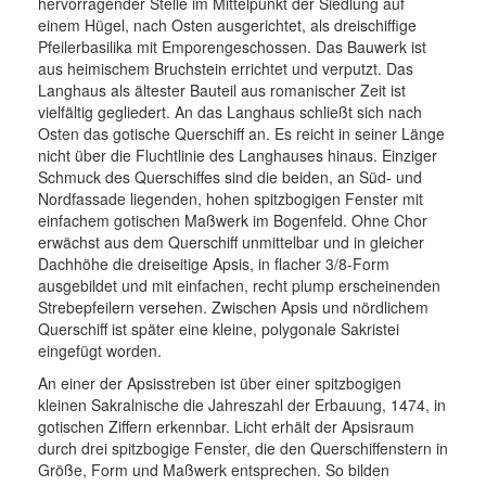
hervorragender Stelle im Mittelpunkt der Siedlung auf
einem Hügel, nach Osten ausgerichtet, als dreischiffige
Links
Pfeilerbasilika mit Emporengeschossen. Das Bauwerk ist
aus heimischem Bruchstein errichtet und verputzt. Das
Wegweiser
Langhaus als ältester Bauteil aus romanischer Zeit ist
vielfältig gegliedert. An das Langhaus schließt sich nach
Feedback
Osten das gotische Querschiff an. Es reicht in seiner Länge
nicht über die Fluchtlinie des Langhauses hinaus. Einziger
Impressum
Schmuck des Querschiffes sind die beiden, an Süd- und
Nordfassade liegenden, hohen spitzbogigen Fenster mit
einfachem gotischen Maßwerk im Bogenfeld. Ohne Chor
erwächst aus dem Querschiff unmittelbar und in gleicher
Dachhöhe die dreiseitige Apsis, in flacher 3/8-Form
ausgebildet und mit einfachen, recht plump erscheinenden
Strebepfeilern versehen. Zwischen Apsis und nördlichem
Querschiff ist später eine kleine, polygonale Sakristei
eingefügt worden.
An einer der Apsisstreben ist über einer spitzbogigen
kleinen Sakralnische die Jahreszahl der Erbauung, 1474, in
gotischen Ziffern erkennbar. Licht erhält der Apsisraum
durch drei spitzbogige Fenster, die den Querschiffenstern in
Größe, Form und Maßwerk entsprechen. So bilden