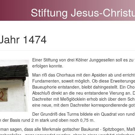
Stiftung Jesus-Christ
 Jahr 1474
Einer Stiftung von drei Kölner Junggesellen soll es 
erfolgen konnte.
Man riß das Chorhaus mit den Apsiden ab und erricht
Fundamenten, soweit möglich. Ob diese Erweiterung
Baueuphorie entstanden, bleibt dahingestellt. Ein Chorj
Abschluß direkt an die neu entstandene Vierung an. D
Dachreiter mit Meßglöcklein erhob sich über dem Schn
eine neue, mit dem Dachreiter korrespondierende go
Der Grundriß des Turms bildete ein Quadrat von run
 der Basis rund 2 m stark und oben noch 0,75 m.
man sagen, dass alle Merkmale gotischer Baukunst - Spitzbogen, Maß