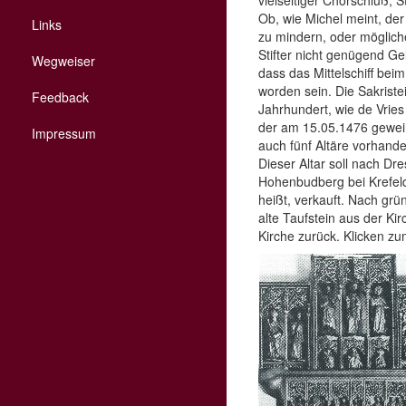
vielseitiger Chorschluß, 
Ob, wie Michel meint, de
Links
zu mindern, oder möglich
Stifter nicht genügend G
Wegweiser
dass das Mittelschiff bei
worden sein. Die Sakriste
Feedback
Jahrhundert, wie de Vries 
der am 15.05.1476 geweiht
Impressum
auch fünf Altäre vorhande
Dieser Altar soll nach D
Hohenbudberg bei Krefeld
heißt, verkauft. Nach grü
alte Taufstein aus der Ki
Kirche zurück. Klicken zu