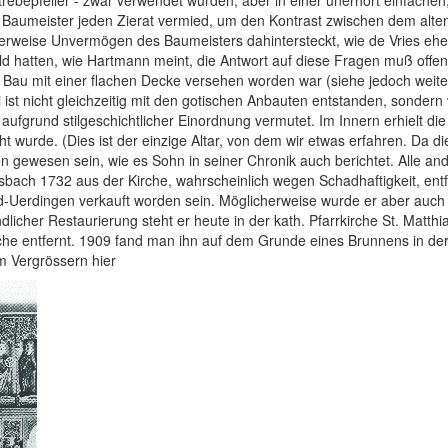
Strebepfeiler - zwar verwendet wurden, aber in einer unerhört einfach
r Baumeister jeden Zierat vermied, um den Kontrast zwischen dem al
erweise Unvermögen des Baumeisters dahintersteckt, wie de Vries ehe
eld hatten, wie Hartmann meint, die Antwort auf diese Fragen muß off
m Bau mit einer flachen Decke versehen worden war (siehe jedoch weite
i ist nicht gleichzeitig mit den gotischen Anbauten entstanden, sondern 
aufgrund stilgeschichtlicher Einordnung vermutet. Im Innern erhielt die 
 wurde. (Dies ist der einzige Altar, von dem wir etwas erfahren. Da di
n gewesen sein, wie es Sohn in seiner Chronik auch berichtet. Alle and
resbach 1732 aus der Kirche, wahrscheinlich wegen Schadhaftigkeit, en
-Uerdingen verkauft worden sein. Möglicherweise wurde er aber auch er
ndlicher Restaurierung steht er heute in der kath. Pfarrkirche St. Ma
rche entfernt. 1909 fand man ihn auf dem Grunde eines Brunnens in der
m Vergrössern hier