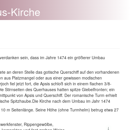
us-Kirche
zu verdanken sein, dass im Jahre 1474 ein größerer Umbau
ete an deren Stelle das gotische Querschiff auf den vorhandenen
en aus Platzmangel oder aus einer gewissen modischen
och fiel jetzt fort, die Apsis schloß sich in einem flachen 3/8-
ie Stirnseiten des Querhauses hatten spitze Giebelfronten; ein
ittpunkt von Apsis und Querschiff. Der romanische Turm erhielt
tische Spitzhaube.Die Kirche nach dem Umbau im Jahr 1474
d 10 m Seitenlänge. Seine Höhe (ohne Turmhelm) betrug etwa 27
werkfenster, Rippengewölbe,