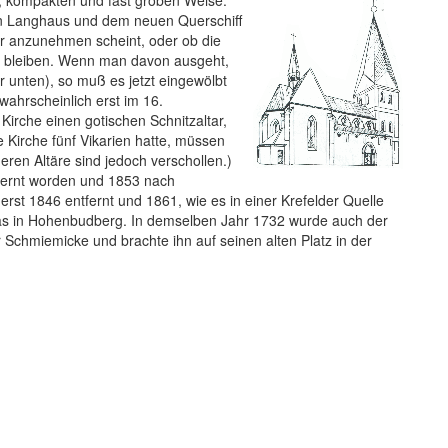
en, kompakten und fast groben Weise.
ten Langhaus und dem neuen Querschiff
r anzunehmen scheint, oder ob die
en bleiben. Wenn man davon ausgeht,
r unten), so muß es jetzt eingewölbt
wahrscheinlich erst im 16.
Kirche einen goti­schen Schnitzaltar,
e Kirche fünf Vikarien hatte, müssen
eren Altäre sind jedoch verschollen.)
tfernt worden und 1853 nach
st 1846 entfernt und 1861, wie es in einer Krefelder Quelle
tthias in Hohenbudberg. In demselben Jahr 1732 wurde auch der
 Schmiemicke und brachte ihn auf seinen alten Platz in der