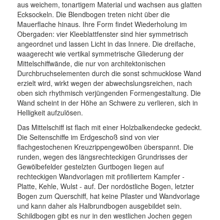
aus weichem, tonartigem Material und wachsen aus glatten
Links
Ecksockeln. Die Blendbogen treten nicht über die
Mauerflache hinaus. Ihre Form findet Wiederholung im
Wegweiser
Obergaden: vier Kleeblattfenster sind hier symmetrisch
angeordnet und lassen Licht in das Innere. Die dreifache,
Feedback
waagerecht wie vertikal symmetrische Gliederung der
Mittelschiffwände, die nur von architektonischen
Impressum
Durchbruchselementen durch die sonst schmucklose Wand
erzielt wird, wirkt wegen der abwechslungsreichen, nach
oben sich rhythmisch verjüngenden Formengestaltung. Die
Wand scheint in der Höhe an Schwere zu verlieren, sich in
Helligkeit aufzulösen.
Das Mittelschiff ist flach mit einer Holzbalkendecke gedeckt.
Die Seitenschiffe im Erdgeschoß sind von vier
flachgestochenen Kreuzrippengewölben überspannt. Die
runden, wegen des längsrechteckigen Grundrisses der
Gewölbefelder gestelzten Gurtbogen liegen auf
rechteckigen Wandvorlagen mit profiliertem Kampfer -
Platte, Kehle, Wulst - auf. Der nordöstliche Bogen, letzter
Bogen zum Querschiff, hat keine Pilaster und Wandvorlage
und kann daher als Halbrundbogen ausgebildet sein.
Schildbogen gibt es nur in den westlichen Jochen gegen