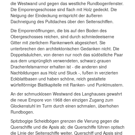
die Westwand und gegen das westliche Rundbogenfenster.
Die Emporengeschosse sind flach mit Holz gedeckt. Die
Neigung der Eindeckung entspricht der äußeren
Dachneigung des Pultdaches über den Seitenschiffen.
Die Emporenöffnungen, die bis auf den Boden des
Obergeschosses reichen, sind durch schmiedeeiserne
Gitter mit zierlichem Rankenwerk abgesichert. Sie
unterbrechen den architektonischen Gedanken nicht. Die
Doppelsäulchen, von denen nur noch das südöstliche Paar
aus dem ursprünglich verwendeten, schwarz-grauen
Drachenfelsmarmor erhalten ist - die anderen sind
Nachbildungen aus Holz und Stuck -, fußen in verzierten
Eckblattbasen und haben schöne, reich gestaltete
würfelförmige Blattkapitelle mit Ranken- und Punktmustern.
An der schmucklosen Westwand des Langhauses gewahrt
die neue Empore von 1968 den einzigen Zugang zum
Glockenstuhl im Turm durch einen schmalen, überhohen
Rundbogen.
Spitzbogige Scheidbögen grenzen die Vierung gegen die
Querschiffe und die Apsis ab; die Querschiffe führen optisch
die Linie der Seitenschiffe weiter. Querschiff und Apsis sind