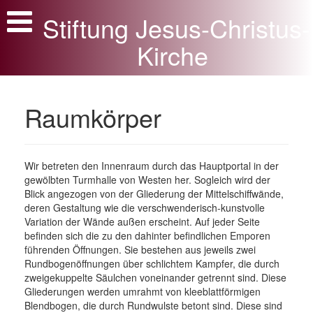
Stiftung Jesus-Christus-
Aktuelles und Begrüßung
Kirche
Offene Kirche
Stiftung
Raumkörper
Steuertipp
Rundgang
Geschichte
Wir betreten den Innenraum durch das Hauptportal in der
gewölbten Turmhalle von Westen her. Sogleich wird der
Geschichtliche Dokumente
Blick angezogen von der Gliederung der Mittelschiffwände,
deren Gestaltung wie die verschwenderisch-kunstvolle
Bauwerk
Variation der Wände außen erscheint. Auf jeder Seite
befinden sich die zu den dahinter befindlichen Emporen
Ausstattung
führenden Öffnungen. Sie bestehen aus jeweils zwei
Rundbogenöffnungen über schlichtem Kampfer, die durch
Apostelaltar
zweigekuppelte Säulchen voneinander getrennt sind. Diese
Gliederungen werden umrahmt von kleeblattförmigen
Der Dänische Prinz
Blendbogen, die durch Rundwulste betont sind. Diese sind