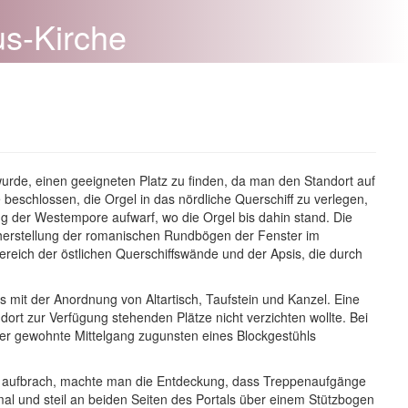
us-Kirche
wurde, einen geeigneten Platz zu finden, da man den Standort auf
beschlossen, die Orgel in das nördliche Querschiff zu verlegen,
 der Westempore aufwarf, wo die Orgel bis dahin stand. Die
herstellung der romanischen Rundbögen der Fenster im
ereich der östlichen Querschiffswände und der Apsis, die durch
s mit der Anordnung von Altartisch, Taufstein und Kanzel. Eine
rt zur Verfügung stehenden Plätze nicht verzichten wollte. Bei
der gewohnte Mittelgang zugunsten eines Blockgestühls
 aufbrach, machte man die Entdeckung, dass Treppenaufgänge
mal und steil an beiden Seiten des Portals über einem Stützbogen