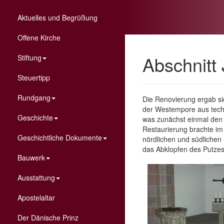
Aktuelles und Begrüßung
Offene Kirche
Abschnitt
Stiftung
Steuertipp
Rundgang
Die Renovierung ergab sic
der Westempore aus techni
Geschichte
was zunächst einmal den 
Restaurierung brachte im
Geschichtliche Dokumente
nördlichen und südlichen 
das Abklopfen des Putze
Bauwerk
Ausstattung
Apostelaltar
Der Dänische Prinz