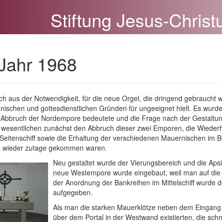
Stiftung Jesus-Christ
 Jahr 1968
h aus der Notwendigkeit, für die neue Orgel, die dringend gebraucht 
schen und gottesdienstlichen Gründen für ungeeignet hielt. Es wurde 
Abbruch der Nordempore bedeutete und die Frage nach der Gestaltung
 wesentlichen zunächst den Abbruch dieser zwei Emporen, die Wieder
Seitenschiff sowie die Erhaltung der verschiedenen Mauernischen im B
s wieder zutage gekommen waren.
Neu gestaltet wurde der Vierungsbereich und die Apsi
neue Westempore wurde eingebaut, weil man auf die do
der Anordnung der Bankreihen im Mittelschiff wurde 
aufgegeben.
Als man die starken Mauerklötze neben dem Eingang
über dem Portal in der Westwand existierten, die sch