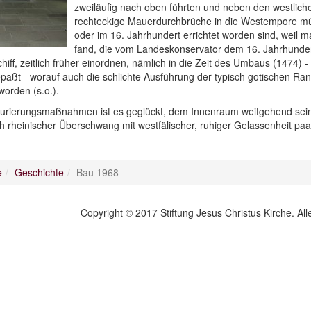
zweiläufig nach oben führten und neben den westlich
rechteckige Mauerdurchbrüche in die Westempore mün
oder im 16. Jahrhundert errichtet worden sind, weil 
fand, die vom Landeskonservator dem 16. Jahrhunder
chiff, zeitlich früher einordnen, nämlich in die Zeit des Umbaus (1474)
ßt - worauf auch die schlichte Ausführung der typisch gotischen Ra
worden (s.o.).
aurierungsmaßnahmen ist es geglückt, dem Innenraum weitgehend sein 
h rheinischer Überschwang mit westfälischer, ruhiger Gelassenheit paa
e
Geschichte
Bau 1968
Copyright © 2017 Stiftung Jesus Christus Kirche. Al